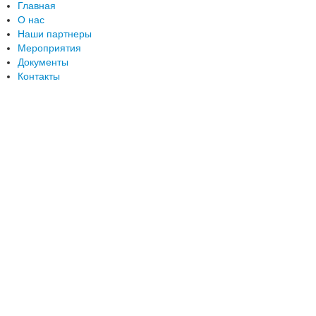
Главная
О нас
Наши партнеры
Помощь детским домам
Мероприятия
Помощь многодетным семьям
Документы
Ты не один
Контакты
Рука помощи
Благодарственные письма