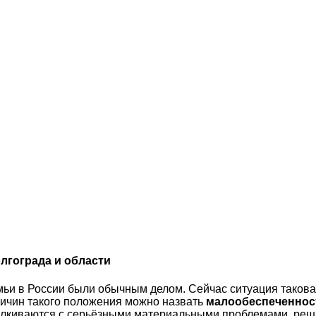
гограда и области
мьи в России были обычным делом. Сейчас ситуация такова,
ричин такого положения можно назвать
малообеспеченнос
талкиваются с серьёзными материальными проблемами, реш