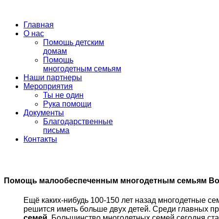
Главная
О нас
Помощь детским
домам
Помощь
многодетным семьям
Наши партнеры
Мероприятия
Ты не один
Рука помощи
Документы
Благодарственные
письма
Контакты
Помощь малообеспеченным многодетным семьям Вол
Ещё каких-нибудь 100-150 лет назад многодетные се
решится иметь больше двух детей. Среди главных п
семей
. Большинство многодетных семей сегодня с