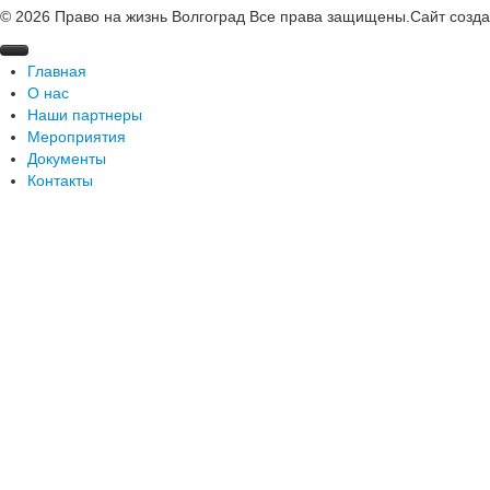
© 2026 Право на жизнь Волгоград Все права защищены.
Сайт созд
Главная
О нас
Наши партнеры
Помощь детским домам
Мероприятия
Помощь многодетным семьям
Документы
Ты не один
Контакты
Рука помощи
Благодарственные письма