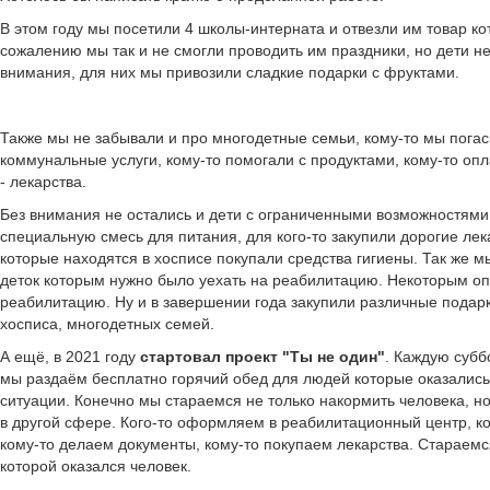
В этом году мы посетили 4 школы-интерната и отвезли им товар ко
сожалению мы так и не смогли проводить им праздники, но дети не
внимания, для них мы привозили сладкие подарки с фруктами.
Также мы не забывали и про многодетные семьи, кому-то мы погас
коммунальные услуги, кому-то помогали с продуктами, кому-то опл
- лекарства.
Без внимания не остались и дети с ограниченными возможностями.
специальную смесь для питания, для кого-то закупили дорогие лек
которые находятся в хосписе покупали средства гигиены. Так же 
деток которым нужно было уехать на реабилитацию. Некоторым о
реабилитацию. Ну и в завершении года закупили различные подарк
хосписа, многодетных семей.
А ещё, в 2021 году
стартовал проект "Ты не один"
. Каждую субб
мы раздаём бесплатно горячий обед для людей которые оказались
ситуации. Конечно мы стараемся не только накормить человека, н
в другой сфере. Кого-то оформляем в реабилитационный центр, ко
кому-то делаем документы, кому-то покупаем лекарства. Стараемс
которой оказался человек.