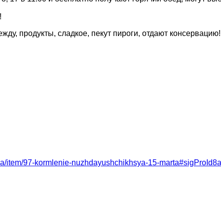
!
ду, продукты, сладкое, пекут пироги, отдают консервацию!
ozhka/item/97-kormlenie-nuzhdayushchikhsya-15-marta#sigProId