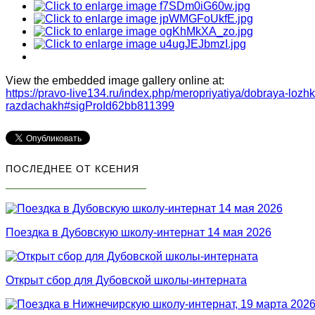
View the embedded image gallery online at:
https://pravo-live134.ru/index.php/meropriyatiya/dobraya-loz
razdachakh#sigProId62bb811399
ПОСЛЕДНЕЕ ОТ КСЕНИЯ
Поездка в Дубовскую школу-интернат 14 мая 2026
Открыт сбор для Дубовской школы-интерната