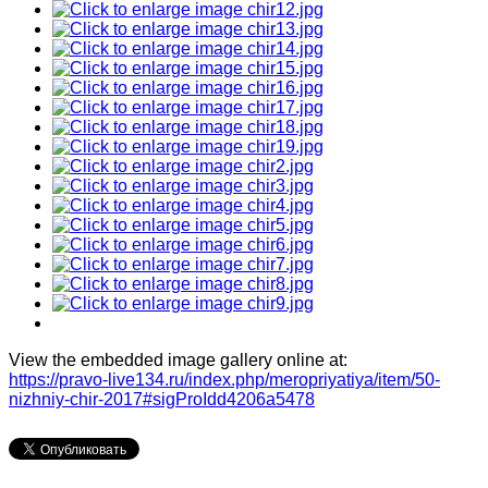
View the embedded image gallery online at:
https://pravo-live134.ru/index.php/meropriyatiya/item/50-
nizhniy-chir-2017#sigProIdd4206a5478