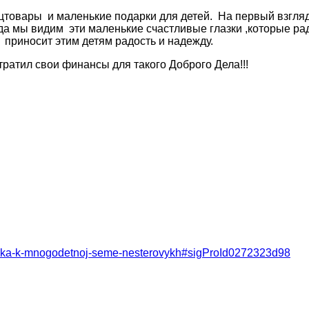
нцтовары и маленькие подарки для детей. На первый взгля
гда мы видим эти маленькие счастливые глазки ,которые р
 приносит этим детям радость и надежду.
ратил свои финансы для такого Доброго Дела!!!
oezdka-k-mnogodetnoj-seme-nesterovykh#sigProId0272323d98