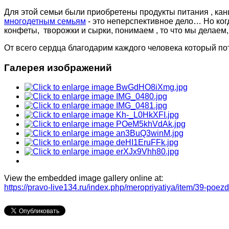
Для этой семьи были приобретены продукты питания , ка
многодетным семьям
- это неперспективное дело… Но ко
конфеты, творожки и сырки, понимаем , то что мы делаем,
От всего сердца благодарим каждого человека который пот
Галерея изображений
View the embedded image gallery online at:
https://pravo-live134.ru/index.php/meropriyatiya/item/39-p