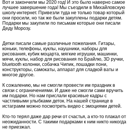
Вот и закончили мы 2020 год! И это было наверно самое
лучшее завершение года! Мы съездили в Михайловскую
школу-интернет. Привезли туда не только товар который
они просили, но так же были закуплены подарки детям.
Подарки мы закупили по письмам которые они писали
Деду Морозу.
Детки писали самые различные пожелания. Гитары,
коньки, телефоны, куклы, наушники, наборы для
рисования, кубик моцарта, мягкие игрушки, машинки,
мячи, куклы, набор для рисования по Брайлю, 3D ручки,
bluetooth колонки, собачка Чипик, лошадки пони,
конструкторы, самокаты, аппарат для сладкой ваты и
многое другое.
К сожалению, мы не смогли провести им праздник в
связи с ограничениями. И даже не смогли сами вручить
им подарки. Но нам прислали красивые кадры с
частливыми улыбками деток. На нашей странице в
истаграмм можно посмотреть видео с эмоциями детей.
Кто-то терял даже дар речи от счастья, а кто-то плакал от
неожиданности. С такими подарками к ним никто никогда
не приезжал.